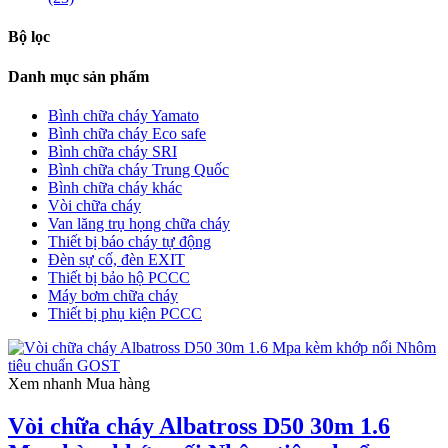
Bộ lọc
Danh mục sản phẩm
Bình chữa cháy Yamato
Bình chữa cháy Eco safe
Bình chữa cháy SRI
Bình chữa cháy Trung Quốc
Bình chữa cháy khác
Vòi chữa cháy
Van lăng trụ họng chữa cháy
Thiết bị báo cháy tự động
Đèn sự cố, đèn EXIT
Thiết bị bảo hộ PCCC
Máy bơm chữa cháy
Thiết bị phụ kiện PCCC
Xem nhanh
Mua hàng
Vòi chữa cháy Albatross D50 30m 1.6