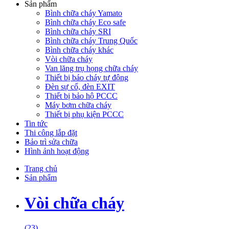
Sản phẩm
Bình chữa cháy Yamato
Bình chữa cháy Eco safe
Bình chữa cháy SRI
Bình chữa cháy Trung Quốc
Bình chữa cháy khác
Vòi chữa cháy
Van lăng trụ họng chữa cháy
Thiết bị báo cháy tự động
Đèn sự cố, đèn EXIT
Thiết bị bảo hộ PCCC
Máy bơm chữa cháy
Thiết bị phụ kiện PCCC
Tin tức
Thi công lắp đặt
Bảo trì sửa chữa
Hình ảnh hoạt động
Trang chủ
Sản phẩm
Vòi chữa cháy
(23)