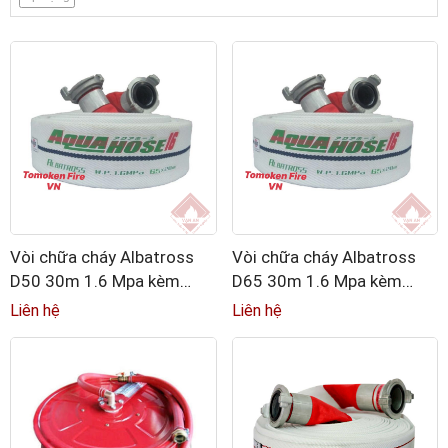
Vòi chữa cháy Albatross
Vòi chữa cháy Albatross
D50 30m 1.6 Mpa kèm
D65 30m 1.6 Mpa kèm
khớp nối Nhôm tiêu chuẩn
khớp nối Nhôm tiêu chuẩn
Liên hệ
Liên hệ
GOST
GOST