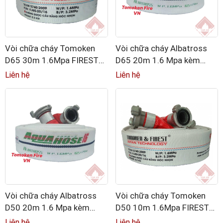
Vòi chữa cháy Tomoken
Vòi chữa cháy Albatross
D65 30m 1.6Mpa FIREST
D65 20m 1.6 Mpa kèm
kèm khớp nối GOST
khớp nối Nhôm tiêu chuẩn
Liên hệ
Liên hệ
GOST
Vòi chữa cháy Albatross
Vòi chữa cháy Tomoken
D50 20m 1.6 Mpa kèm
D50 10m 1.6Mpa FIREST
khớp nối Nhôm tiêu chuẩn
kèm khớp nối GOST
Liên hệ
Liên hệ