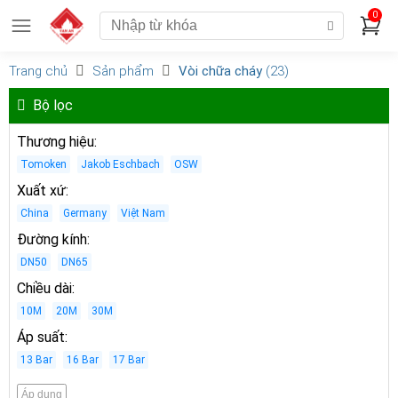
0
Trang chủ
Sản phẩm
Vòi chữa cháy
(23)
Bộ lọc
Thương hiệu
:
Tomoken
Jakob Eschbach
OSW
Xuất xứ
:
China
Germany
Việt Nam
Đường kính
:
DN50
DN65
Chiều dài
:
10M
20M
30M
Áp suất
:
13 Bar
16 Bar
17 Bar
Áp dụng