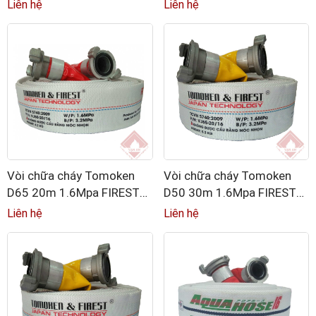
khớp nối GOST
kèm khớp nối GOST
Liên hệ
Liên hệ
Vòi chữa cháy Tomoken
Vòi chữa cháy Tomoken
D65 20m 1.6Mpa FIREST
D50 30m 1.6Mpa FIREST
kèm khớp nối GOST
kèm khớp nối GOST
Liên hệ
Liên hệ