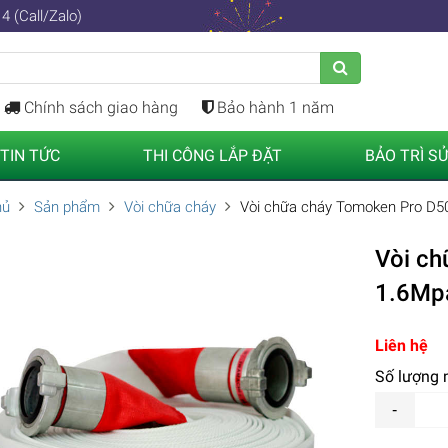
4 (Call/Zalo)
Chính sách giao hàng
Bảo hành 1 năm
TIN TỨC
THI CÔNG LẮP ĐẶT
BẢO TRÌ S
hủ
Sản phẩm
Vòi chữa cháy
Vòi chữa cháy Tomoken Pro D5
Vòi c
1.6Mp
Liên hệ
Số lượng