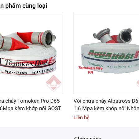
n phẩm cùng loại
ữa cháy Tomoken Pro D65
Vòi chữa cháy Albatross D
6Mpa kèm khớp nối GOST
1.6 Mpa kèm khớp nối Nhôm
chuẩn GOST
Liên hệ
Chính sách