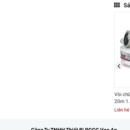
Sả
 D50 30m
Vòi chữa cháy Rulo DN25 30m
Vòi ch
 nối
12bar
20m 1.
Liên hệ
Liên hệ
Công Ty TNHH Thiết Bị PCCC Vạn An