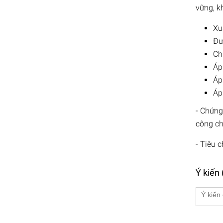
vững, k
Xu
Đư
Ch
Áp
Áp
Áp
- Chứng
công ch
- Tiêu 
Ý kiến 