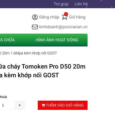
Trợ giúp
Liên hệ
0
Đăng nhập
Giỏ hàng
kinhdoanh@pcccvanan.vn
ỬA CHỮA
HÌNH ẢNH HOẠT ĐỘNG
0 20m 1.6Mpa kèm khớp nối GOST
hữa cháy Tomoken Pro D50 20m
a kèm khớp nối GOST
 mua
THÊM VÀO GIỎ HÀNG