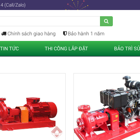
4 (Call/Zalo)
Chính sách giao hàng
Bảo hành 1 năm
TIN TỨC
THI CÔNG LẮP ĐẶT
BẢO TRÌ S