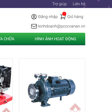
Trợ giúp
Liên hệ
0
Đăng nhập
Giỏ hàng
kinhdoanh@pcccvanan.vn
ỬA CHỮA
HÌNH ẢNH HOẠT ĐỘNG