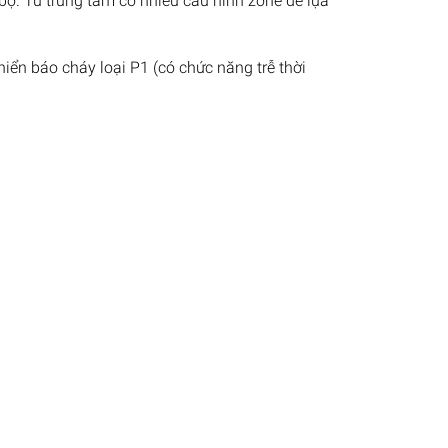
ộ. Tủ trung tâm có nhiều cấu hình zone để lựa
iển báo cháy loại P1 (có chức năng trễ thời