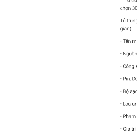
– Tủ tr
chọn 30
Tủ trun
gian)
• Tên m
• Nguồn
• Công 
• Pin: D
• Bộ sạ
• Loa â
• Phạm 
• Giá t