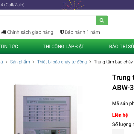
4 (Call/Zalo)
Chính sách giao hàng
Bảo hành 1 năm
TIN TỨC
THI CÔNG LẮP ĐẶT
BẢO TRÌ S
hủ
Sản phẩm
Thiết bị báo cháy tự động
Trung tâm báo cháy
Trung 
ABW-30
Mã sản p
Liên hệ
Số lượng