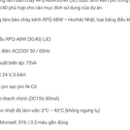
ung tâm báo cháy RPQ-ABW30/40 (JE) được đính kèm pin trong b
/40 phù hợp cho các mục đích sử dụng của dự án.
g tâm báo cháy kênh RPQ-ABW – Hochiki Nhật, loại bảng điều kh
ẫu RPQ-ABW (30,40) (JE)
 điện: AC220V 50 / 60Hz
suất biến áp: 75VA
C 24 V, 0.6AH
c pin sạc pin Ni-Cd
m thanh chính (DC15V, 80mA)
vi nhiệt độ làm việc: 0°C – 40°C (không ngưng tụ)
rị Munsell: 5Y6 / 0.5 màu gần đúng