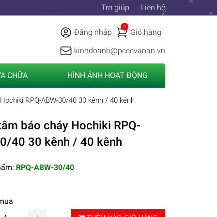
Trợ giúp
Liên hệ
0
Đăng nhập
Giỏ hàng
kinhdoanh@pcccvanan.vn
ỬA CHỮA
HÌNH ẢNH HOẠT ĐỘNG
 Hochiki RPQ-ABW-30/40 30 kênh / 40 kênh
tâm báo cháy Hochiki RPQ-
/40 30 kênh / 40 kênh
hẩm:
RPQ-ABW-30/40
 mua