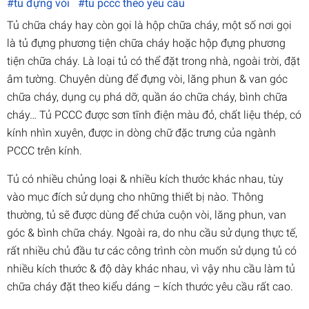
#tủ đựng vòi
#tủ pccc theo yêu cầu
Tủ chữa cháy hay còn gọi là hộp chữa cháy, một số nơi gọi
là tủ đựng phương tiện chữa cháy hoặc hộp đựng phương
tiện chữa cháy. Là loại tủ có thể đặt trong nhà, ngoài trời, đặt
âm tường. Chuyên dùng để đựng vòi, lăng phun & van góc
chữa cháy, dụng cụ phá dỡ, quần áo chữa cháy, bình chữa
cháy… Tủ PCCC được sơn tĩnh điện màu đỏ, chất liệu thép, có
kính nhìn xuyên, được in dòng chữ đặc trưng của ngành
PCCC trên kính.
Tủ có nhiều chủng loại & nhiều kích thước khác nhau, tùy
vào mục đích sử dụng cho những thiết bị nào. Thông
thường, tủ sẽ được dùng để chứa cuộn vòi, lăng phun, van
góc & bình chữa cháy. Ngoài ra, do nhu cầu sử dụng thực tế,
rất nhiều chủ đầu tư các công trình còn muốn sử dụng tủ có
nhiều kích thước & độ dày khác nhau, vì vậy nhu cầu làm tủ
chữa cháy đặt theo kiểu dáng – kích thước yêu cầu rất cao.