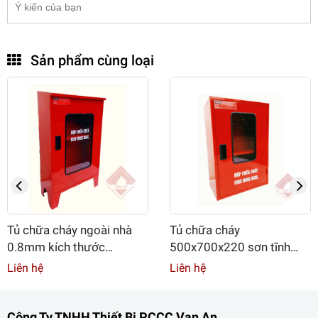
Sản phẩm cùng loại
Tủ chữa cháy ngoài nhà
Tủ chữa cháy
0.8mm kích thước
500x700x220 sơn tĩnh
500x700x220 sơn tĩnh
điện màu đỏ
Liên hệ
Liên hệ
điện màu đỏ
Công Ty TNHH Thiết Bị PCCC Vạn An