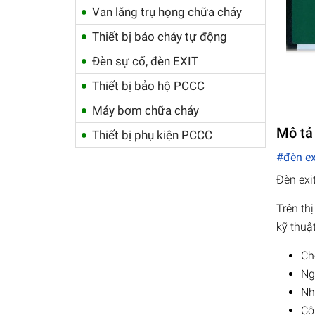
Van lăng trụ họng chữa cháy
Thiết bị báo cháy tự động
Đèn sự cố, đèn EXIT
Thiết bị bảo hộ PCCC
Máy bơm chữa cháy
Mô tả
Thiết bị phụ kiện PCCC
#đèn ex
Đèn exi
Trên th
kỹ thuậ
Ch
Ng
Nh
Cô