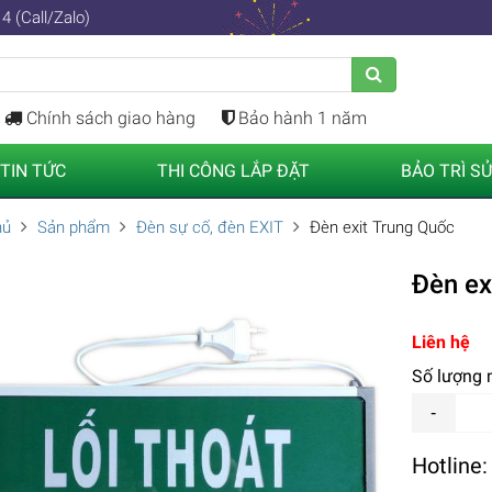
4 (Call/Zalo)
Chính sách giao hàng
Bảo hành 1 năm
TIN TỨC
THI CÔNG LẮP ĐẶT
BẢO TRÌ S
hủ
Sản phẩm
Đèn sự cố, đèn EXIT
Đèn exit Trung Quốc
Đèn ex
Liên hệ
Số lượng
Hotline