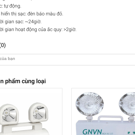
c: tự động.
 hiển thị sạc: đèn báo màu đỏ.
ời gian sạc: ~24giờ.
ời gian hoạt động của ắc quy: >2giờ.
(0)
n phẩm cùng loại