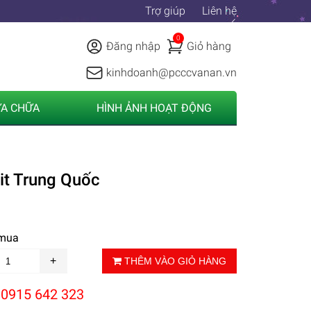
Trợ giúp
Liên hệ
0
Đăng nhập
Giỏ hàng
kinhdoanh@pcccvanan.vn
ỬA CHỮA
HÌNH ẢNH HOẠT ĐỘNG
it Trung Quốc
 mua
THÊM VÀO GIỎ HÀNG
:
0915 642 323