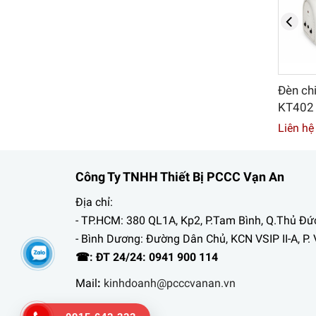
00
Đèn chiếu sáng sự cố Kentom
Đèn sự
KT402
Liên hệ
Liên hệ
Công Ty TNHH Thiết Bị PCCC Vạn An
Địa chỉ:
- TP.HCM: 380 QL1A, Kp2, P.Tam Bình, Q.Thủ Đứ
- Bình Dương: Đường Dân Chủ, KCN VSIP II-A, P. 
☎: ĐT 24/24: 0941 900 114
Mail
:
kinhdoanh@pcccvanan.vn