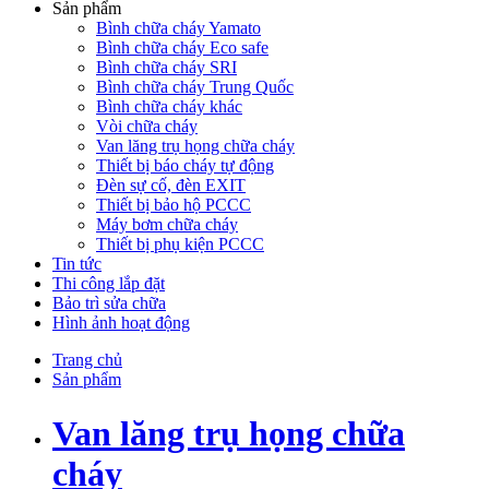
Sản phẩm
Bình chữa cháy Yamato
Bình chữa cháy Eco safe
Bình chữa cháy SRI
Bình chữa cháy Trung Quốc
Bình chữa cháy khác
Vòi chữa cháy
Van lăng trụ họng chữa cháy
Thiết bị báo cháy tự động
Đèn sự cố, đèn EXIT
Thiết bị bảo hộ PCCC
Máy bơm chữa cháy
Thiết bị phụ kiện PCCC
Tin tức
Thi công lắp đặt
Bảo trì sửa chữa
Hình ảnh hoạt động
Trang chủ
Sản phẩm
Van lăng trụ họng chữa
cháy