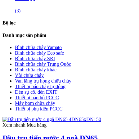
(3)
Bộ lọc
Danh mục sản phẩm
Bình chữa cháy Yamato
Bình chữa cháy Eco safe
Bình chữa cháy SRI
Bình chữa cháy Trung Quốc
Bình chữa cháy khác
Vòi chữa cháy
Van lăng trụ họng chữa cháy
Thiết bị báo cháy tự động
Đèn sự cố, đèn EXIT
Thiết bị bảo hộ PCCC
Máy bơm chữa cháy
Thiết bị phụ kiện PCCC
Xem nhanh
Mua hàng
Đầu trụ tiếp nước 4 ngã DN65