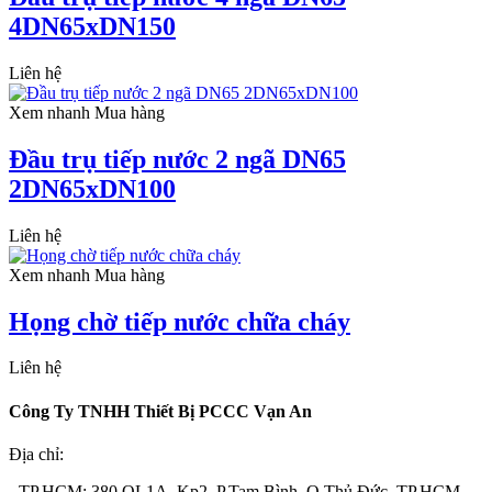
4DN65xDN150
Liên hệ
Xem nhanh
Mua hàng
Đầu trụ tiếp nước 2 ngã DN65
2DN65xDN100
Liên hệ
Xem nhanh
Mua hàng
Họng chờ tiếp nước chữa cháy
Liên hệ
Công Ty TNHH Thiết Bị PCCC Vạn An
Địa chỉ:
- TP.HCM: 380 QL1A, Kp2, P.Tam Bình, Q.Thủ Đức, TP.HCM