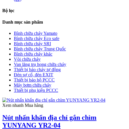
Bộ lọc
Danh mục sản phẩm
Bình chữa cháy Yamato
Bình chữa cháy Eco safe
Bình chữa cháy SRI
Bình chữa cháy Trung Quốc
Bình chữa cháy khác
Vòi chữa cháy
Van lăng trụ họng chữa cháy
Thiết bị báo cháy tự động
Đèn sự cố, đèn EXIT
Thiết bị bảo hộ PCCC
Máy bơm chữa cháy
Thiết bị phụ kiện PCCC
Xem nhanh
Mua hàng
Nút nhấn khẩn địa chỉ gắn chìm
YUNYANG YR2-04