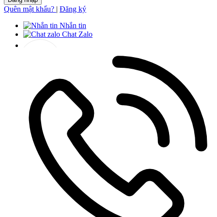
Quên mật khẩu?
|
Đăng ký
Nhắn tin
Chat Zalo