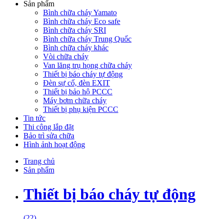
Sản phẩm
Bình chữa cháy Yamato
Bình chữa cháy Eco safe
Bình chữa cháy SRI
Bình chữa cháy Trung Quốc
Bình chữa cháy khác
Vòi chữa cháy
Van lăng trụ họng chữa cháy
Thiết bị báo cháy tự động
Đèn sự cố, đèn EXIT
Thiết bị bảo hộ PCCC
Máy bơm chữa cháy
Thiết bị phụ kiện PCCC
Tin tức
Thi công lắp đặt
Bảo trì sửa chữa
Hình ảnh hoạt động
Trang chủ
Sản phẩm
Thiết bị báo cháy tự động
(22)