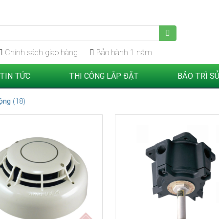
 (Call/Zalo)
Chính sách giao hàng
Bảo hành 1 năm
TIN TỨC
THI CÔNG LẮP ĐẶT
BẢO TRÌ S
động
(18)