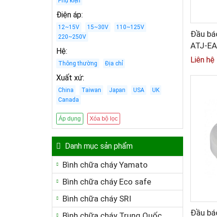
Phụ kiện
Điện áp
:
12~15V
15~30V
110~125V
Đầu báo
220~250V
ATJ-E
Hệ
:
Liên hệ
Thông thường
Địa chỉ
Xuất xứ
:
China
Taiwan
Japan
USA
UK
Canada
Áp dụng
Xóa bộ lọc
Danh mục sản phẩm
Bình chữa cháy Yamato
Bình chữa cháy Eco safe
Bình chữa cháy SRI
Đầu báo
Bình chữa cháy Trung Quốc