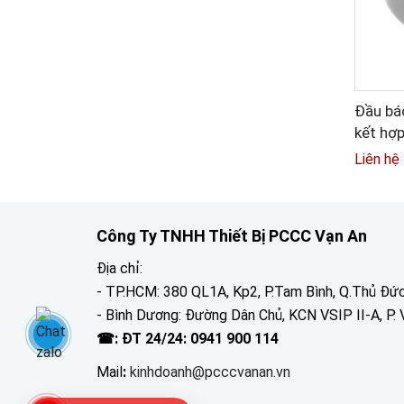
Đầu báo
kết hợp
9103E
Liên hệ
Công Ty TNHH Thiết Bị PCCC Vạn An
Địa chỉ:
- TP.HCM: 380 QL1A, Kp2, P.Tam Bình, Q.Thủ Đứ
- Bình Dương: Đường Dân Chủ, KCN VSIP II-A, P. 
☎: ĐT 24/24: 0941 900 114
Mail
:
kinhdoanh@pcccvanan.vn