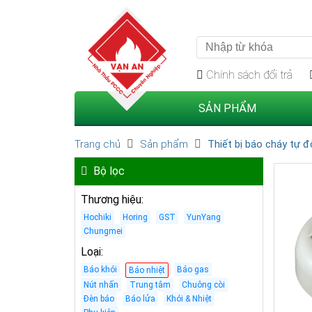
Điện thoại: 0941 900 114
Chính sách đổi trả
SẢN PHẨM
Trang chủ
Sản phẩm
Thiết bị báo cháy tự 
Bộ lọc
Thương hiệu
:
Hochiki
Horing
GST
YunYang
Chungmei
Loại
:
Báo khói
Báo gas
Báo nhiệt
Nút nhấn
Trung tâm
Chuông còi
Đèn báo
Báo lửa
Khói & Nhiệt