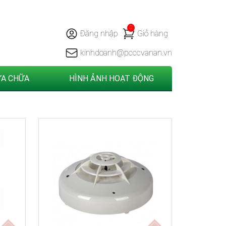
Trợ giúp
Liên hệ
0
Đăng nhập
Giỏ hàng
kinhdoanh@pcccvanan.vn
ỬA CHỮA
HÌNH ẢNH HOẠT ĐỘNG