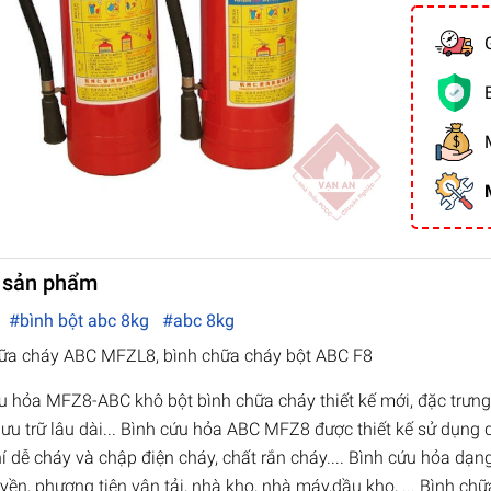
 sản phẩm
8
#bình bột abc 8kg
#abc 8kg
ữa cháy ABC MFZL8, bình chữa cháy bột ABC F8
u hỏa MFZ8-ABC khô bột bình chữa cháy thiết kế mới, đặc trưng 
lưu trữ lâu dài... Bình cứu hỏa ABC MFZ8 được thiết kế sử dụng
hí dễ cháy và chập điện cháy, chất rắn cháy.... Bình cứu hỏa 
uyền, phương tiện vận tải, nhà kho, nhà máy,dầu kho, ... Bình c