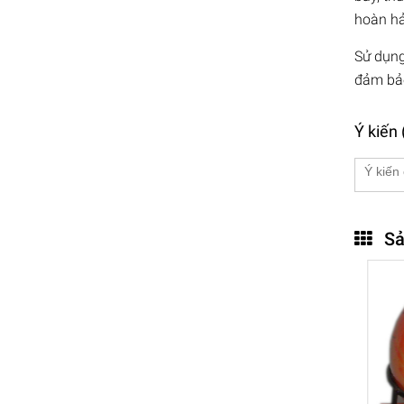
hoàn hả
Sử dụng
đảm bảo
Ý kiến 
Sả