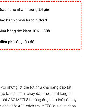
Giao hàng nhanh trong
24 giờ
Bảo hành chính hãng
1 đổi 1
Mua hàng tiết kiệm
10% – 30%
Miễn phí
công lắp đặt
với những lợi thế tốt như khả năng dập tắt
 dập tắt các đám cháy dầu mỏ , chất lỏng dễ
dạng bột ABC MFZL8 thường được tìm thấy ở máy
hữa cháy bột ABC xách tay MFZ8 là sự lựa chọn