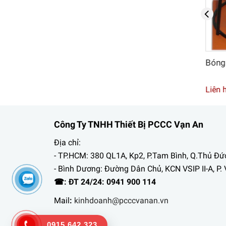
Bình cầu chữa cháy BC 6kg
Bóng n
Liên hệ
Liên hệ
Công Ty TNHH Thiết Bị PCCC Vạn An
Địa chỉ:
- TP.HCM: 380 QL1A, Kp2, P.Tam Bình, Q.Thủ Đứ
- Bình Dương: Đường Dân Chủ, KCN VSIP II-A, P. 
☎: ĐT 24/24: 0941 900 114
Mail
:
kinhdoanh@pcccvanan.vn
0915 642 323