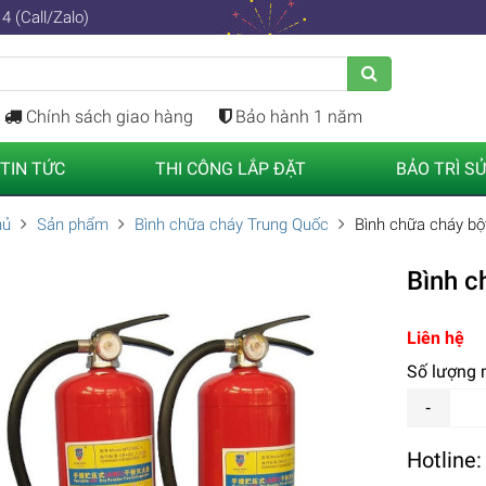
4 (Call/Zalo)
Chính sách giao hàng
Bảo hành 1 năm
TIN TỨC
THI CÔNG LẮP ĐẶT
BẢO TRÌ S
hủ
Sản phẩm
Bình chữa cháy Trung Quốc
Bình chữa cháy b
Bình c
Liên hệ
Số lượng
Hotline