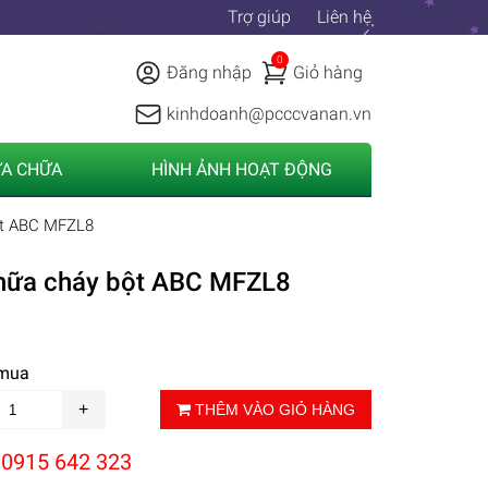
Trợ giúp
Liên hệ
0
Đăng nhập
Giỏ hàng
kinhdoanh@pcccvanan.vn
ỬA CHỮA
HÌNH ẢNH HOẠT ĐỘNG
ột ABC MFZL8
hữa cháy bột ABC MFZL8
 mua
THÊM VÀO GIỎ HÀNG
:
0915 642 323